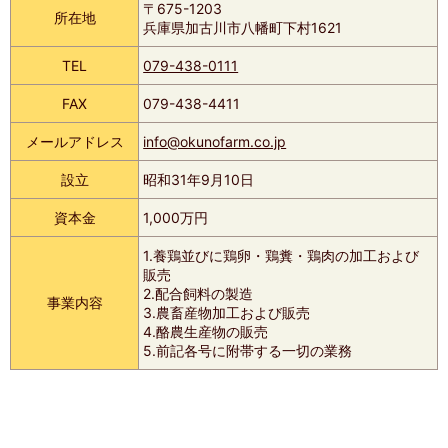
〒675-1203
所在地
兵庫県加古川市八幡町下村1621
TEL
079-438-0111
FAX
079-438-4411
メールアドレス
info@okunofarm.co.jp
設立
昭和31年9月10日
資本金
1,000万円
1.養鶏並びに鶏卵・鶏糞・鶏肉の加工および
販売
2.配合飼料の製造
事業内容
3.農畜産物加工および販売
4.酪農生産物の販売
5.前記各号に附帯する一切の業務