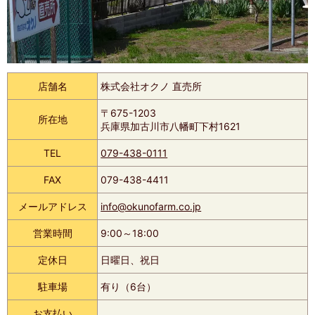
店舗名
株式会社オクノ 直売所
〒675-1203
所在地
兵庫県加古川市八幡町下村1621
TEL
079-438-0111
FAX
079-438-4411
メールアドレス
info@okunofarm.co.jp
営業時間
9:00～18:00
定休日
日曜日、祝日
駐車場
有り（6台）
お支払い